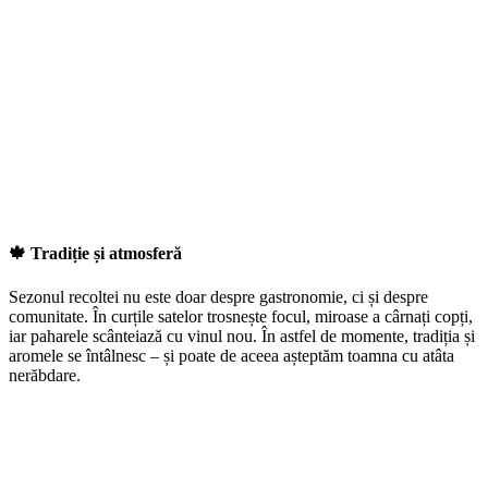
🍁 Tradiție și atmosferă
Sezonul recoltei nu este doar despre gastronomie, ci și despre
comunitate. În curțile satelor trosnește focul, miroase a cârnați copți,
iar paharele scânteiază cu vinul nou. În astfel de momente, tradiția și
aromele se întâlnesc – și poate de aceea așteptăm toamna cu atâta
nerăbdare.