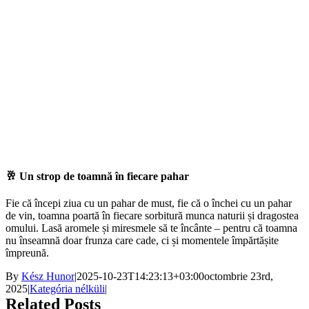
🥂 Un strop de toamnă în fiecare pahar
Fie că începi ziua cu un pahar de must, fie că o închei cu un pahar
de vin, toamna poartă în fiecare sorbitură munca naturii și dragostea
omului. Lasă aromele și miresmele să te încânte – pentru că toamna
nu înseamnă doar frunza care cade, ci și momentele împărtășite
împreună.
By
Kész Hunor
|
2025-10-23T14:23:13+03:00
octombrie 23rd,
2025
|
Kategória nélküli
|
Related Posts