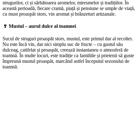
strugurilor, ci și sărbătoarea aromelor, miresmelor și tradițiilor. În
această perioadă, fiecare cramă, piață și pensiune se umple de viață,
cu must proaspăt stors, vin aromat și brânzeturi artizanale.
🍷 Mustul – aurul dulce al toamnei
Sucul de struguri proaspăt stors, mustul, este primul dar al recoltei.
Nu este încă vin, dar nici simplu suc de fructe – cu gustul său
dulceag, catifelat și proaspăt, creează instantaneu o atmosferă de
toamnă. În multe locuri, este tradiție ca familiile și prietenii să guste
împreună mustul proaspăt, marcând astfel începutul sezonului de
toamnă.