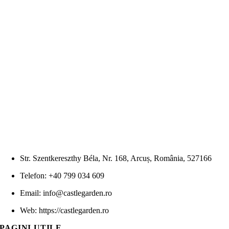
Str. Szentkereszthy Béla, Nr. 168, Arcuș, România, 527166
Telefon: +40 799 034 609
Email: info@castlegarden.ro
Web: https://castlegarden.ro
PAGINI UTILE