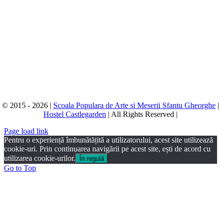
© 2015 - 2026 |
Scoala Populara de Arte si Meserii Sfantu Gheorghe
|
Hostel Castlegarden
| All Rights Reserved |
Page load link
Pentru o experiență îmbunătățită a utilizatorului, acest site utilizează
cookie-uri. Prin continuarea navigării pe acest site, ești de acord cu
utilizarea cookie-urilor.
În regulă
Go to Top